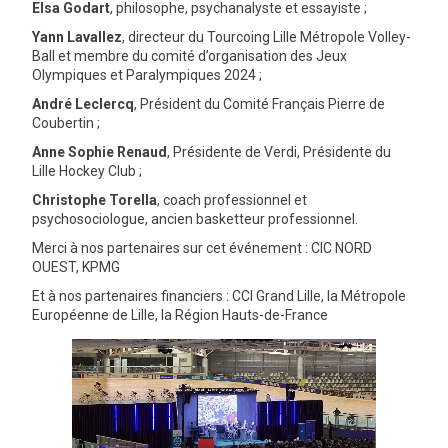
Elsa Godart
, philosophe, psychanalyste et essayiste ;
GRAVITY
Yann Lavallez
, directeur du Tourcoing Lille Métropole Volley-
Ball et membre du comité d’organisation des Jeux
Olympiques et Paralympiques 2024 ;
PUBLICATIONS
André Leclercq
, Président du Comité Français Pierre de
Coubertin ;
Anne Sophie Renaud
, Présidente de Verdi, Présidente du
NOUS REJOINDRE
Lille Hockey Club ;
Christophe Torella
, coach professionnel et
psychosociologue, ancien basketteur professionnel.
Merci à nos partenaires sur cet événement : CIC NORD
OUEST, KPMG
Et à nos partenaires financiers : CCI Grand Lille, la Métropole
Européenne de Lille, la Région Hauts-de-France