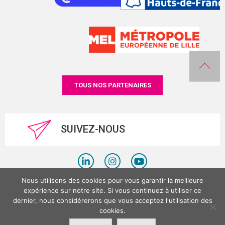
TOUS NOS PARTENAIRES
SUIVEZ-NOUS
Nous utilisons des cookies pour vous garantir la meilleure
Politique de confidentialité
expérience sur notre site. Si vous continuez à utiliser ce
dernier, nous considérerons que vous acceptez l'utilisation des
Mentions légales
cookies.
©LesPlacesTertiaires 2026