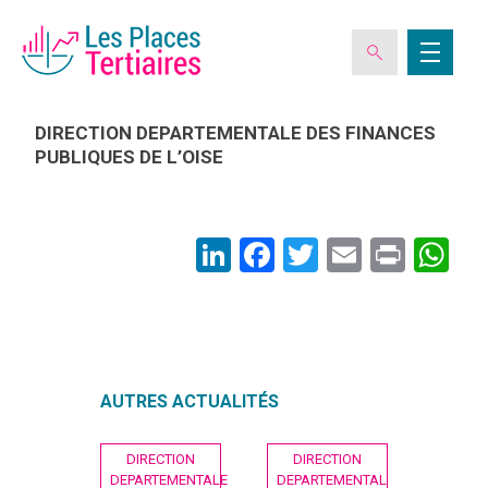
DIRECTION DEPARTEMENTALE DES FINANCES
PUBLIQUES DE L’OISE
ESPACE ADHÉRENT
LinkedIn
Facebook
Twitter
Email
Print
Wh
L’ASSOCIATION
LES CLUBS DES PLACES TERTIAIRES
VERIQUALIS
AUTRES ACTUALITÉS
Navigation
EVÉNEMENTS
DIRECTION
DIRECTION
de
DEPARTEMENTALE
DEPARTEMENTALE