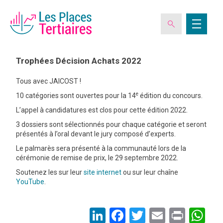
Trophées Décision Achats 2022
Tous avec JAICOST !
ESPACE ADHÉRENT
e
10 catégories sont ouvertes pour la 14
édition du concours.
L’appel à candidatures est clos pour cette édition 2022.
L’ASSOCIATION
3 dossiers sont sélectionnés pour chaque catégorie et seront
présentés à l’oral devant le jury composé d’experts.
Le palmarès sera présenté à la communauté lors de la
LES CLUBS DES PLACES TERTIAIRES
cérémonie de remise de prix, le 29 septembre 2022.
Soutenez les sur leur
site internet
ou sur leur chaîne
VERIQUALIS
YouTube
.
EVÉNEMENTS
LinkedIn
Facebook
Twitter
Email
Print
Wh