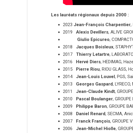
Les lauréats régionaux depuis 2000 :
2023
Jean-François Charpentier
,
2019
Alexis Devillers
, ALIVE GRO
Giulio Epicureo
, COMPACT
2018
Jacques Boisleux
, STAPHYT
2017
Thierry Letartre
, LABORATO
2016
Hervé Diers
, HEDIMAG, Haz
2015
Pierre Riou
, RIOU GLASS, Hon
2014
Jean-Louis Louvel
, PGS, Sa
2013
Georges Gaspard
, LYRECO, 
2011
Jean-Claude Kindt
, GROUPE 
2010
Pascal Boulanger
, GROUPE 
2009
Philippe Baron
, GROUPE BAR
2008
Daniel Renard
, SECMA, Ani
2007
Franck François
, GROUPE 
2006
Jean-Michel Hiolle
, GROUPE