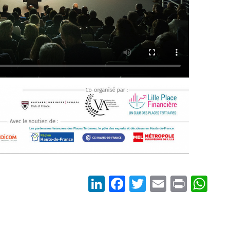
LinkedIn
Facebook
Twitter
Email
Print
Wh