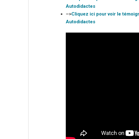
Autodidactes
–>
Cliquez ici pour voir le témoig
Autodidactes