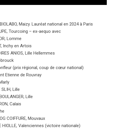
 BIOLABO, Maizy. Lauréat national en 2024 à Paris
UPE, Tourcoing – ex-aequo avec
OR, Lomme
, Inchy en Artois
IRES ANIOS, Lille Hellemmes
ebrouck
fleur (prix régional, coup de cœur national)
int Etienne de Rouvray
Marly
SLIH, Lille
BOULANGER, Lille
ON, Calais
che
VOG COIFFURE, Mouvaux
 HIOLLE, Valenciennes (victoire nationale)