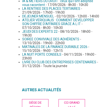
IA & METIERS DU DROIT : ceux qui l'ont adoptée
vous racontent
- 17/09/2026 - 8h30 - 10h30
GRAVITY
LA RENTREE DES PLACES TERTIAIRES
-
21/09/2026 - 17h00 - 19h30
DEJEUNER MENSUEL
- 02/10/2026 - 12h00 - 14h00
ATELIER VERIQUALIS : COMMENT DEVELOPPER
PUBLICATIONS
SON CHIFFRE D'AFFAIRES GRACE A L IT
-
07/10/2026 - 8h30 - 10h30
JEUDI DES EXPERTS 22
- 08/10/2026 - 18h00 -
19h30
NOUS REJOINDRE
SOIREE CONVIVIALE DES ADHÉRENTS
-
13/10/2026 - 19h00 - 22h00
MATINALES DE LA FINANCE DURABLE 2026
-
15/10/2026 - 9h00 - 12h15
LA NUIT PORTE CONSEILS
- 04/11/2026 - 19h00 -
23h00
LIVRE DU CLUB DES ENTREPRISES CENTENAIRES
-
31/12/2026 - Toute la journée
AUTRES ACTUALITÉS
Navigation
SIÈGE DE
CCI GRAND
de