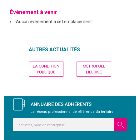
Évènement à venir
Aucun évènement à cet emplacement
AUTRES ACTUALITÉS
Navigation
LA CONDITION
MÉTROPOLE
de
PUBLIQUE
LILLOISE
l’article
ANNUAIRE DES ADHÉRENTS
Le réseau professionnel de référence du tertiaire