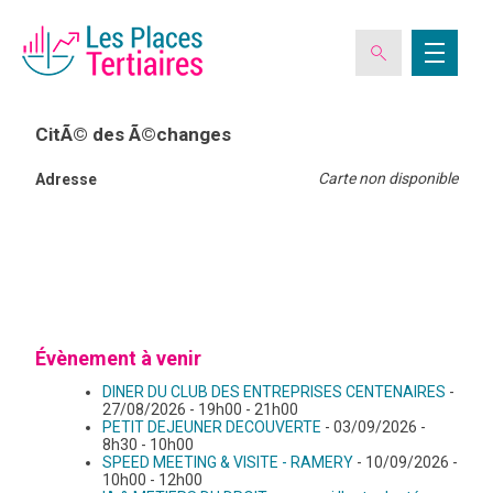
CitÃ© des Ã©changes
Carte non disponible
Adresse
ESPACE ADHÉRENT
L’ASSOCIATION
LES CLUBS DES PLACES TERTIAIRES
Évènement à venir
DINER DU CLUB DES ENTREPRISES CENTENAIRES
-
VERIQUALIS
27/08/2026 - 19h00 - 21h00
PETIT DEJEUNER DECOUVERTE
- 03/09/2026 -
8h30 - 10h00
SPEED MEETING & VISITE - RAMERY
- 10/09/2026 -
EVÉNEMENTS
10h00 - 12h00