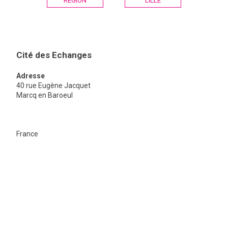
RÉGION
LILLE
l’article
Cité des Echanges
Adresse
40 rue Eugène Jacquet
Marcq en Baroeul
Cité
France
des
Echanges