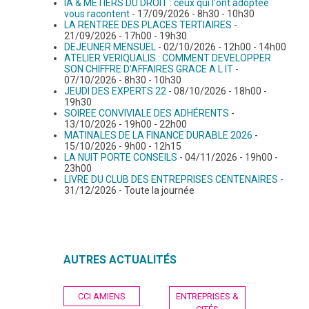
IA & METIERS DU DROIT : ceux qui l'ont adoptée
vous racontent
- 17/09/2026 - 8h30 - 10h30
GRAVITY
LA RENTREE DES PLACES TERTIAIRES
-
21/09/2026 - 17h00 - 19h30
DEJEUNER MENSUEL
- 02/10/2026 - 12h00 - 14h00
ATELIER VERIQUALIS : COMMENT DEVELOPPER
PUBLICATIONS
SON CHIFFRE D'AFFAIRES GRACE A L IT
-
07/10/2026 - 8h30 - 10h30
JEUDI DES EXPERTS 22
- 08/10/2026 - 18h00 -
19h30
NOUS REJOINDRE
SOIREE CONVIVIALE DES ADHÉRENTS
-
13/10/2026 - 19h00 - 22h00
MATINALES DE LA FINANCE DURABLE 2026
-
15/10/2026 - 9h00 - 12h15
LA NUIT PORTE CONSEILS
- 04/11/2026 - 19h00 -
23h00
LIVRE DU CLUB DES ENTREPRISES CENTENAIRES
-
31/12/2026 - Toute la journée
AUTRES ACTUALITÉS
Navigation
CCI AMIENS
ENTREPRISES &
de