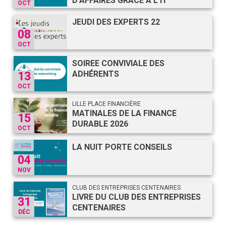
D’AFFAIRES GRACE A L IT
OCT
JEUDI DES EXPERTS 22
08
OCT
SOIREE CONVIVIALE DES
ADHÉRENTS
13
OCT
LILLE PLACE FINANCIÈRE
MATINALES DE LA FINANCE
15
DURABLE 2026
OCT
LA NUIT PORTE CONSEILS
04
NOV
CLUB DES ENTREPRISES CENTENAIRES
LIVRE DU CLUB DES ENTREPRISES
31
CENTENAIRES
DÉC