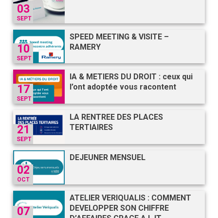
03
GRAVITY
SEPT
SPEED MEETING & VISITE –
PUBLICATIONS
RAMERY
10
SEPT
NOUS REJOINDRE
IA & METIERS DU DROIT : ceux qui
l’ont adoptée vous racontent
17
SEPT
LA RENTREE DES PLACES
TERTIAIRES
21
SEPT
DEJEUNER MENSUEL
02
OCT
ATELIER VERIQUALIS : COMMENT
DEVELOPPER SON CHIFFRE
07